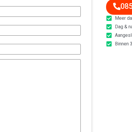
085
Meer dan
Dag & n
Aangeslo
Binnen 3