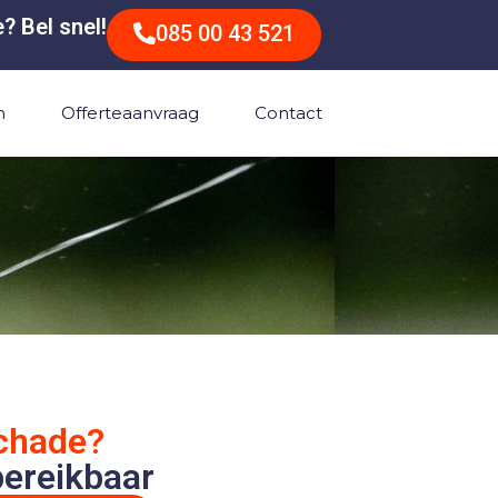
? Bel snel!
085 00 43 521
n
Offerteaanvraag
Contact
chade?
bereikbaar