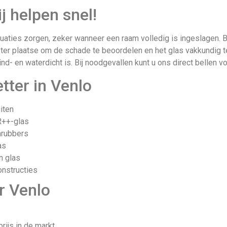
j helpen snel!
uaties zorgen, zeker wanneer een raam volledig is ingeslagen. Bij
el ter plaatse om de schade te beoordelen en het glas vakkundig 
ind- en waterdicht is. Bij noodgevallen kunt u ons direct bellen 
tter in Venlo
iten
R++-glas
mrubbers
as
n glas
onstructies
r Venlo
rijs in de markt