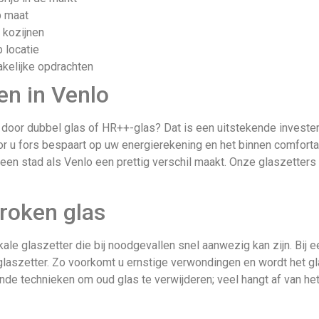
p maat
 kozijnen
 locatie
akelijke opdrachten
en in Venlo
oor dubbel glas of HR++-glas? Dat is een uitstekende investerin
oor u fors bespaart op uw energierekening en het binnen comfort
een stad als Venlo een prettig verschil maakt. Onze glaszetter
roken glas
okale glaszetter die bij noodgevallen snel aanwezig kan zijn. Bij
glaszetter. Zo voorkomt u ernstige verwondingen en wordt het gla
nde technieken om oud glas te verwijderen; veel hangt af van het m