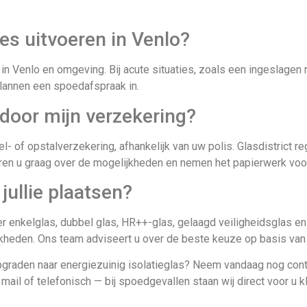
es uitvoeren in Venlo?
n Venlo en omgeving. Bij acute situaties, zoals een ingeslagen r
 plannen een spoedafspraak in.
door mijn verzekering?
- of opstalverzekering, afhankelijk van uw polis. Glasdistrict r
eren u graag over de mogelijkheden en nemen het papierwerk voor
jullie plaatsen?
er enkelglas, dubbel glas, HR++-glas, gelaagd veiligheidsglas en
kheden. Ons team adviseert u over de beste keuze op basis van 
pgraden naar energiezuinig isolatieglas? Neem vandaag nog cont
 mail of telefonisch — bij spoedgevallen staan wij direct voor u k