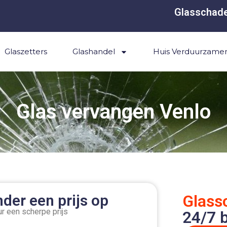
Glasschade
Glaszetters
Glashandel
Huis Verduurzame
Glas vervangen Venlo
der een prijs op
Glass
r een scherpe prijs
24/7 