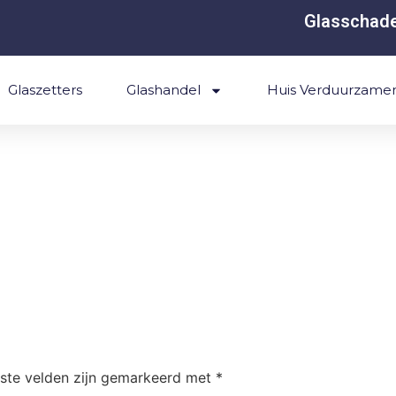
Glasschade
Glaszetters
Glashandel
Huis Verduurzame
iste velden zijn gemarkeerd met
*