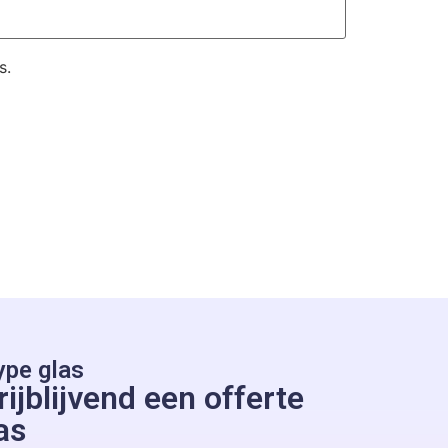
s.
ype glas
ijblijvend een offerte
as